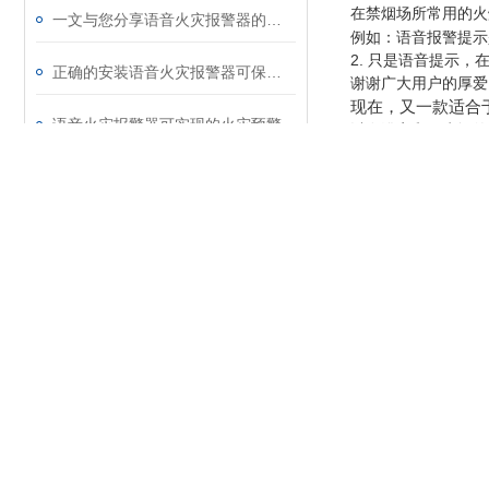
在禁烟场所常用的火焰
一文与您分享语音火灾报警器的常见问题相应解决方法
例如：语音报警提示
2.
只是语音提示，
正确的安装语音火灾报警器可保障人员生命安全
谢谢广大用户的厚爱
现在，又一款适合于
语音火灾报警器可实现的火灾预警
以在浴室和卫生间的
浴室或卫生间平时不
不会有火灾的发生。
还不会使用无线红外探测器？进来看
在浴室或卫生间吸烟
因为要掐灭烟头,于
安全光幕生产厂家选择指南
这些无不在提醒着
诸如此类。。。
所以，现在一些厂区
都不约而同地选择了
如果您之前选择的是FS-
当您在在禁烟场所打
FS-3500E是日
发出报警信号.使人
TAKEX语音火灾
1.探测距离远：针