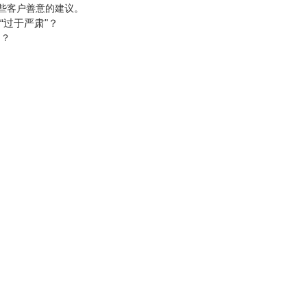
到一些客户善意的建议。
过于严肃"？
用？
容，
！
语音
不止7厘米）