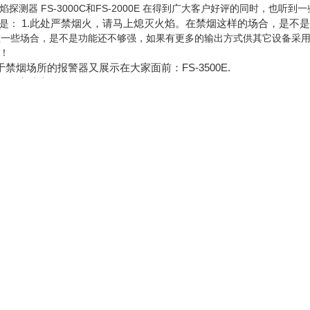
探测器 FS-3000C和FS-2000E 在得到广大客户好评的同时，也听
1.
此处严禁烟火，请马上熄灭火焰。在禁烟这样的场合，是不是“
是：
在一些场合，是不是功能还不够强，如果有更多的输出方式供其它设备采
！
禁烟场所的报警器又展示在大家面前：FS-3500E.
使用方法为例。
被人注意。也可能大家认为这些地方本身就是用水的地方，从来水火不相
殊不知，浴室或卫
生间恰好是许多火灾发生的起点。
,不注意的话会引燃室内的卷纸,这些地方往往也是杂物堆积的场所.
是乎，卫生间或浴室的墙上,地上或者折屏上,被烟头烫出的痕迹历历在目.
人们要防范火灾的发生。
、商场的洗手间，浴室的盥洗室以及仓库等容易被烟头引起火灾的地方，
禁烟场所语音提示器。
3000C或FS-2000E,现在，就用FS-3500E吧！
算点燃您的香烟时，FS-3500C的会说：此处严禁烟火，请马上熄灭火焰
本TAKEX光电集团生产的一款高灵敏度火焰报警器.当它发现火焰时，会发出
们能够及时防范火患之灾。
报警设备
FS-3500E的特点：
对7厘米高的火焰，探测距可达10米。（就算点燃的是卫生纸，好像火苗也