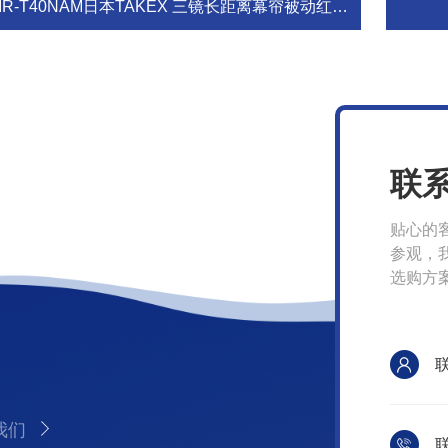
IR-T40NAM日本TAKEX 三镜长距离幕帘被动红外探测器
联
贴心的
参观，
选购方
我们
联