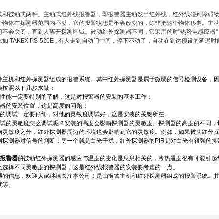
式和被动式两种。主动式红外线报警器，即报警器主动发出红外线，红外线碰到障碍物，就会
物体在探测器范围内不动，它的报警状态是不会改变的，除非把这个物体移走。主动式红
门不会关闭，直到人离开探测区域。被动红外探测器不同，它采用的时"热释电感应器“
如 TAKEX PS-520E , 有人走到自动门中间，停下不动了，自动在到达预设的
警主机和红外探测器组成的报警系统。其中红外探测器是属于微弱的信号检测设备，
须按照以下几步来做：
性能一定要特别的了解，这是对报警器的安装的基本工作；
测器的安装位置，这是高度的问题；
的调试一定要仔细，对他的灵敏度调试好，这是安装的关键所在。
调试的灵敏度怎么调试呢？安装的高度会影响探测器的灵敏度。探测器的高度的不同，
响灵敏度之外，红外探测器周边的环境也会影响到它的灵敏度。例如，如果被动红外
到探测器对信号的判断；另一个就是白光干扰，红外探测器的PIR是对白光有很强的抑
报警器
的被动红外探测器的感应与温度的变化是息息相关的，冷热温度很有可能引起
化选择不同灵敏度的探测器，这是红外线报警器的安装要考虑的一点。
器
的信息，欢迎大家继续关注本公司！是由报警主机和红外探测器组成的报警系统。
度等。