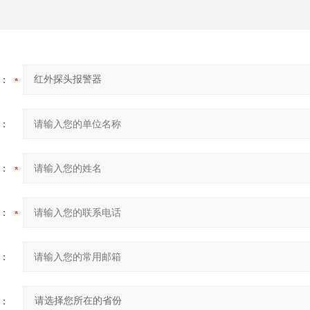
：
：
：
：
：
：