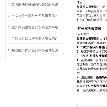
简介
及时解决红外探头报警器故障是恢复其功能的关键
红外探头报警器
分主动
器的一个特点是如果一个
一文与您分享红外探头报警器的详细维护保养方法
范围内不动，这时自动
制作的自动门传感器，比
红外探头报警器的安装注意事项分享
红外探头报警器
安装方法
了解红外探头报警器各组成部件功能特点才能更好的使用它
红外探头报警器
是由报
红外探测器呢？那就必
1、对
红外探头报警器
的
被动红外探测器的核心组件是热释电传感器
2、确定好安装红外探
3、要对
红外探头报警器
1）高度调整：那这个
环境调整：除了高度影
以及车辆的流动会影响
扰。
2）温度调整：
红外探头
此要根据环境的温度变
更多关于
红外探头报警
题，例如灵敏度以及高