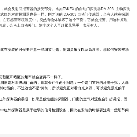
反射回报警器的接受部分。比如TAKEX 的自动门探测器DA-303 .主动探测
外对射探测器也是一样。刚才说的 DA-303 自动门传感器，当有人站在探测
，
在它感应环境温度中，突然有物体破坏了这个平衡，它就会报警。用这种原理
延迟时间后，会马上自动关门。除非这个人再赶紧晃晃手，表示有人。
因此在安装的时候要注意一些细节问题，例如灵敏度以及高度等。那如何安装被动
切割区和暗区的频率就会变得不一样了。
探测器是对着玻璃门窗的，那就会产生两个问题：一个是门窗外的环境干扰，人群
制功能的，不过这也不是*抑制，所以避免正对着白光来源，可以避免强光的干
红外探测器的误报，如果是低性能的探测器，门窗的空气对流也会引起误报，因
其中红外探测器是属于微弱的信号检测设备，因此在安装的时候要注意一些细节问