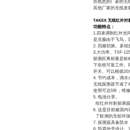
所熟悉的厂家的无
其他厂家的无线发
TAKEX 无线红外
功能特点：
1.四束调制红外光
是克服由于飞鸟，
2. 四频切换。多
3.大功率。TXF
探测距离裕量是标
下依然可靠工作。
开关。可以根据20
4. 节约成本，滴
无线探测器节省了
使用可达5年，维
5. 电池分享。
给红外对射探测器
6. 这是目前被国
了欧洲的无铅环保
7. 探测器具备防
8. 防霜外壳设