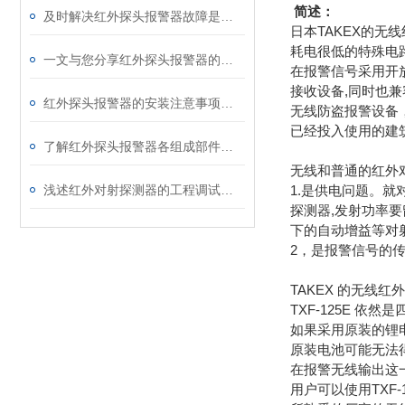
简述：
及时解决红外探头报警器故障是恢复其功能的关键
日本TAKEX的无
耗电很低的特殊电
一文与您分享红外探头报警器的详细维护保养方法
在报警信号采用开放
接收设备,同时也
红外探头报警器的安装注意事项分享
无线防盗报警设备
已经投入使用
的建
了解红外探头报警器各组成部件功能特点才能更好的使用它
无线和普通的红外
浅述红外对射探测器的工程调试方法
1.是供电问题。
探测器,发射功率
下的自动增益等对
2，是报警信号的
TAKEX 的无线红
TXF-125E 
如果采用原装的锂
原装电池可能无法
在报警无线输出这一
用户可以使用TXF