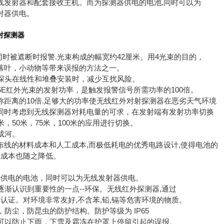
线发射器和配套接收主机。而为探测器供电的电池,同时可以为
射器供电。
对射探测器
同时被遮断时报警.光束构成的幅宽约42厘米。用4光束的目的，
落叶，小动物等带来误报的方法之一。
组探头在线性和堆叠安装时，减少互扰风险。
-125E红外光束的发射功率，是触发报警信号所需功率的100倍。
称距离的10倍.足够大的功率使无线红外对射探测器在恶劣天气环境
同时考虑到无线探测器对耗电量的可求，在发射端有发射功率切换
米，50米，75米，100米的应用进行切换。
水成河。
布线的材料成本和人工成本,而极低耗电的优秀电路设计,使得电池的
修成本也随之降低。
供电的电池，同时可以为无线发射器供电。
内逐渐认识到重要性的一点--环保。无线红外探测器,通过
认证。对环境非常友好,不含苯,铅,镉等危害环境的物质。
水，防尘，防昆虫的防护结构。防护等级为 IP65
计。可以防止下雨，下雪及霜冻在护罩上停留引起的误报。