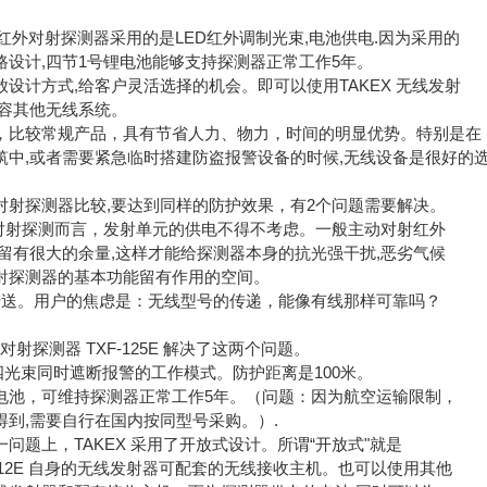
线红外对射探测器采用的是LED红外调制光束,电池供电.因为采用的
路设计,四节1号锂电池能够支持探测器正常工作5年。
设计方式,给客户灵活选择的机会。即可以使用TAKEX 无线发射
兼容其他无线系统。
，比较常规产品，具有节省人力、物力，时间的明显优势。特别是在
筑中,或者需要紧急临时搭建防盗报警设备的时候,
无线设备是很好的
对射探测器比较,要达到同样的防护效果，有2个问题需要解决。
就对射探测而言，发射单元的供电不得不考虑。一般主动对射红外
要留有很大的余量,这样才能给探测器本身的抗光强干扰,恶劣气候
射探测器的基本功能留有作用的空间。
传送。用户的焦虑是：无线型号的传递，能像有线那样可靠吗？
外对射探测器 TXF-125E 解决了这两个问题。
依然是四光束同时遮断报警的工作模式。防护距离是100米。
电池，可维持
探测器正常工作5年。（问题：因为航空运输限制，
得到,需要自行在国内按同型号采购。）.
问题上，TAKEX 采用了开放式设计。所谓“开放式"就是
-12E 自身的无线发射器可配套的无线接收主机。也可以使用其他