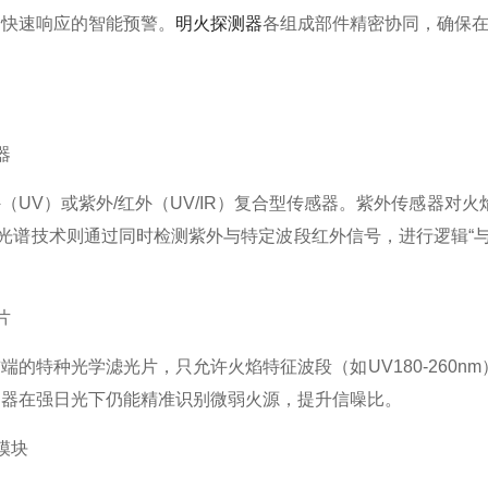
、快速响应的智能预警。
明火探测器
各组成部件精密协同，确保
器
V）或紫外/红外（UV/IR）复合型传感器。紫外传感器对火
R双光谱技术则通过同时检测紫外与特定波段红外信号，进行逻辑
片
特种光学滤光片，只允许火焰特征波段（如UV180-260n
测器在强日光下仍能精准识别微弱火源，提升信噪比。
模块