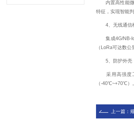
内置高性能微处
特征，实现智能
4、无线通信
集成4G/NB-
（LoRa可达数
5、防护外壳
采用高强度工程
（-40℃~+7
上一篇：