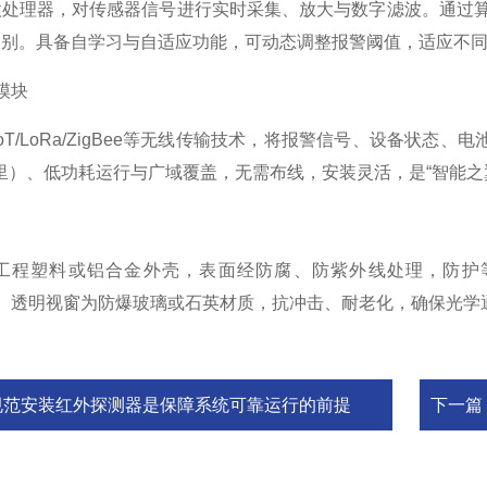
理器，对传感器信号进行实时采集、放大与数字滤波。通过算法分
判别。具备自学习与自适应功能，可动态调整报警阈值，适应不
模块
IoT/LoRa/ZigBee等无线传输技术，将报警信号、设备状
公里）、低功耗运行与广域覆盖，无需布线，安装灵活，是“智能之
塑料或铝合金外壳，表面经防腐、防紫外线处理，防护等级高达
0℃）。透明视窗为防爆玻璃或石英材质，抗冲击、耐老化，确保光
规范安装红外探测器是保障系统可靠运行的前提
下一篇