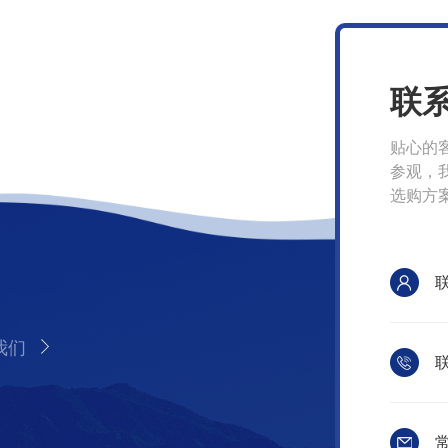
联
贴心的
参观，
选购方
我们
联
常