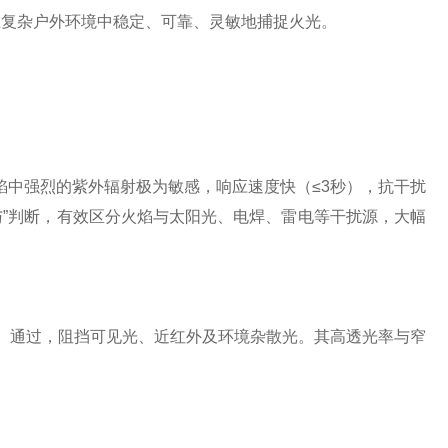
在复杂户外环境中稳定、可靠、灵敏地捕捉火光。
焰中强烈的紫外辐射极为敏感，响应速度快（≤3秒），抗干扰
“与”判断，有效区分火焰与太阳光、电焊、雷电等干扰源，大幅
m）通过，阻挡可见光、近红外及环境杂散光。其高透光率与窄