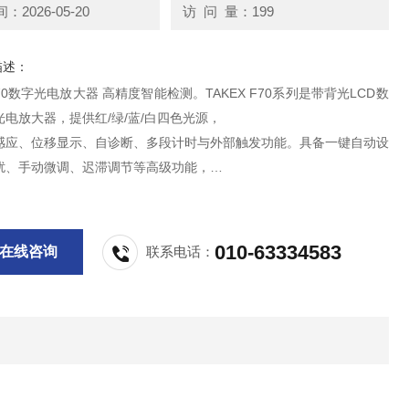
2026-05-20
访 问 量：199
描述：
 F70数字光电放大器 高精度智能检测。TAKEX F70系列是带背光LCD数
电放大器，提供红/绿/蓝/白四色光源，
感应、位移显示、自诊断、多段计时与外部触发功能。具备一键自动设
扰、手动微调、迟滞调节等高级功能，
电子、半导体、汽车、薄膜、印刷、食品等高精度检测场景。
010-63334583
在线咨询
联系电话：