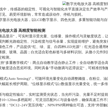
线中，传感器的稳定性、可视化与智能化水平直接决定生产效率与产
可见、易受环境影响，常常造成误动作、停机与损耗。
系列数字显示光电放大器，以LCD数字显示、四色光源、多重智能功能
光电放大器 高精度智能检测
CD液晶显示"，可实时显示受光量、位移量、操作模式与灵敏度状态，
观判断光路稳定性、污染程度与信号余量，实现提前维护，避免突发
颜色工件，产品提供“红、绿、蓝、白四种LED光源"：红光适合通
薄膜、玻璃、晶圆；白光适合彩色标签与多材料识别。从微小元件到
定检测。
0支持"多重教学模式“：两点自动教学适合静止工件；全自动教学适合
灵敏度适合恶劣环境。同时具备"手动微调与迟滞设定"，可精准控制
。
模式(Auto Sensing)"，可随环境光量变化自动调整阈值，在粉尘
大幅延长维护周期。"位移显示模式"以±数值显示光量变化，统一多
自诊断与稳定性输出"，实时监测受光状态，当光纤污染、光量不足时提
持10~120ms多档延时，可灵活匹配PLC与设备动作，确保高速工件
准："DC12–24V宽压供电"，NPN/PNP两种输出可选，支持"外