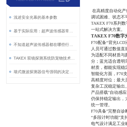
在高精度自动化产
调试困难、状态不
浅述安全光幕的基本参数
TAKEX F70
一站式解决方案。
基于实际应用：超声波传感器常见问题诊断与解决策略
TAKEX F70
数字
F70配备“背光L
不知道超声波传感器都在哪些行业有应用？进来看
人员可通过数值直
为适配不同材质与
TAKEX 双镜探测系统防宠物技术浅述
分；蓝光适合透明
材质，都能实现稳
墙式微波探测器信号强弱的决定因素
智能化方面，F7
高精度对位；最大
复杂工况稳定输出
产品搭载"自动感应
仍保持稳定输出，
统一管理。
F70具备"完整
“多段计时功能"支
电气设计满足工业标