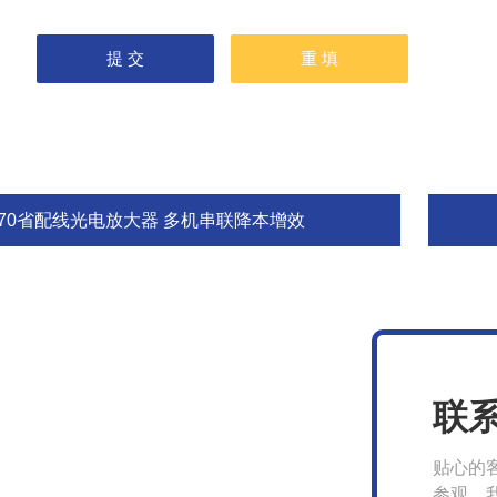
F70省配线光电放大器 多机串联降本增效
联
贴心的
参观，