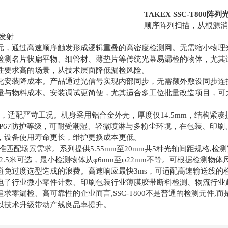
TAKEX SSC-T800
顺序阵列扫描，从根源消除
发射
元，通过高速顺序触发形成逻辑重叠的高密度检测网。无需缩小物理
检测名片状扁平物、细管材、薄垫片等传统光幕易漏检的物体，尤其
性要求高的场景，从技术层面降低漏检风险。
化安装降成本。产品通过光信号实现内部同步，无需额外敷设同步连
量与物料成本。安装调试更简便，尤其适合多工位批量改造项目，可
防护，适配严苛工况。机身采用铝合金外壳，厚度仅14.5mm，结构紧
IP67防护等级，可耐受潮湿、轻微喷淋与多粉尘环境，在包装、印
，设备使用寿命更长，维护更换成本更低。
准匹配场景需求。系列提供5.55mm至20mm共5种光轴间距规格,检测宽
至2.5米可选，最小检测物体从φ6mm至φ22mm不等。可根据检测物
避免过度选型造成的浪费。高速响应最快3ms，可适配高速输送线的
电子行业微小零件计数、印刷包装行业薄膜胶带断料检测、物流行业
求零漏检、高可靠性的企业而言,SSC-T800不是普通的检测元件,
以技术升级带动产线良品率提升。