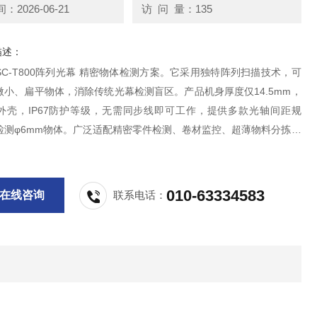
2026-06-21
访 问 量：135
描述：
 SSC-T800阵列光幕 精密物体检测方案。它采用独特阵列扫描技术，可
微小、扁平物体，消除传统光幕检测盲区。产品机身厚度仅14.5mm，
外壳，IP67防护等级，无需同步线即可工作，提供多款光轴间距规
检测φ6mm物体。广泛适配精密零件检测、卷材监控、超薄物料分拣等
效降低漏检率，提升产线检测可靠性。
010-63334583
在线咨询
联系电话：