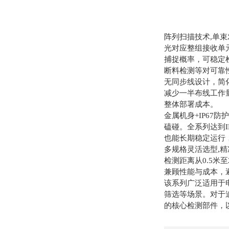
阵列扫描技术,单束
光对应整组接收单
捕捉概率，可稳定
断料检测等对可靠
无同步线设计，简
减少一半布线工作
整体部署成本。
金属机身+IP67
磕碰。全系列达到
也能长期稳定运行
多规格灵活选型,精
检测距离从0.5米
兼顾性能与成本，
该系列广泛适用于
筛选等场景。对于追
的核心检测部件，