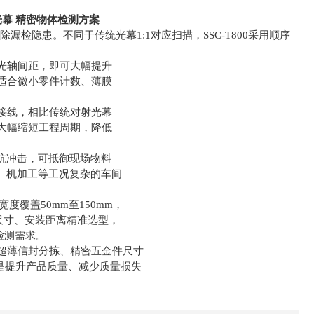
阵列光幕 精密物体检测方案
漏检隐患。不同于传统光幕1:1对应扫描，SSC-T800采用顺序
光轴间距，即可大幅提升
适合微小零件计数、薄膜
接线，相比传统对射光幕
大幅缩短工程周期，降低
凑抗冲击，可抵御现场物料
刷、机加工等工况复杂的车间
度覆盖50mm至150mm，
体尺寸、安装距离精准选型，
检测需求。
超薄信封分拣、精密五金件尺寸
而是提升产品质量、减少质量损失