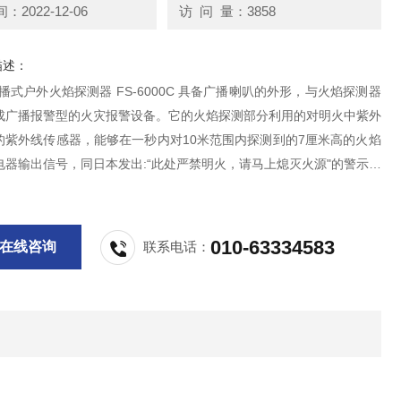
2022-12-06
访 问 量：3858
描述：
 广播式户外火焰探测器 FS-6000C 具备广播喇叭的外形，与火焰探测器
成广播报警型的火灾报警设备。它的火焰探测部分利用的对明火中紫外
的紫外线传感器，能够在一秒内对10米范围内探测到的7厘米高的火焰
电器输出信号，同日本发出:“此处严禁明火，请马上熄灭火源"的警示语
其外壳坚固，目前多被煤矿，建筑工地，船港码头等场合使用。
010-63334583
在线咨询
联系电话：