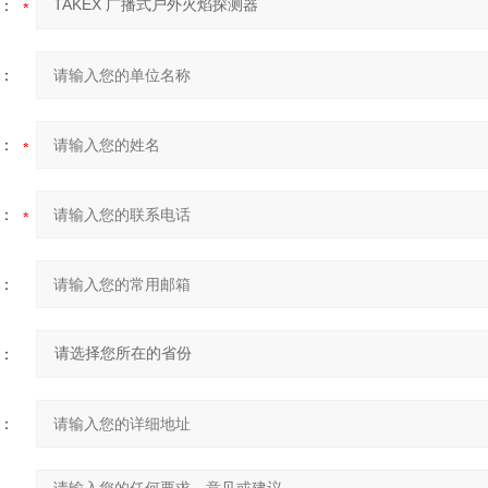
：
：
：
：
：
：
：