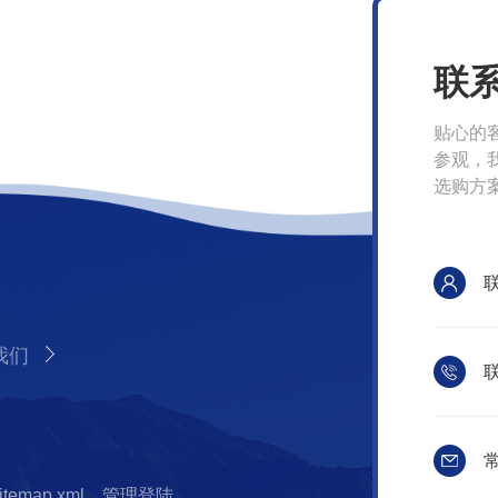
联
贴心的
参观，
选购方
我们
联
常
itemap.xml
管理登陆