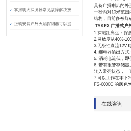
具备广播喇叭的外
掌握明火探测器常见故障解决技巧是确保持续可靠运行的关键
一秒内对10米范
结构，目前多被煤
正确安装户外火焰探测器可以提高火灾的检测和报警效果
TAKEX 广播式
1.探测距离远：探
2.灵敏度从40%
3.无极性直流12V
4. 继电器输出方
5. 消耗电流低，
6. 带有报警存储
转入常亮状态，一
7.可以工作在零下
FS-6000C 
在线咨询