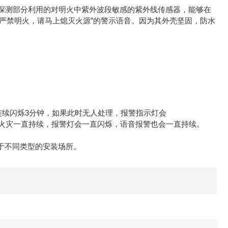
探测部分利用的对明火中紫外波段敏感的紫外线传感器，能够在
处严禁明火，请马上熄灭火源”的警示语音。因为其外壳坚固，防水
会连续闪烁3分钟，如果此时无人处理，报警指示灯会
果火灾一直持续，报警灯会一直闪烁，语音报警也会一直持续。
适用于不同类型的安装场所。