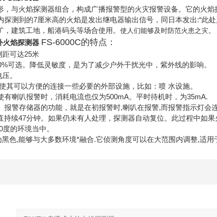
形，与火焰探测器组合，构成广播报警型的火灾报警设备。它的火焰
围内探测到的7厘米高的火焰是发出继电器输出信号，同日本发出:“此
矿，建筑工地，船港码头等场合使用。
使人们能够及时防范火患之灾。
FS-6000C的特点：
户外火焰探测器
测距可达25米
-100%可选。降低灵敏度，是为了减少户外干扰光中，紫外线的影响。
 电压。
式,使其可以方便的连接一些必要的外部设施，比如：喷 水设施。
即使有喇叭报警时，消耗电流也仅为500mA。平时待机时，为35mA.
器。报警存储器的功能，就是在初报警时,喇叭在报警,而报警指示灯
直持续47分钟。如果仍未有人处理，探测器自动复位。此过程中如
20度的环境当中。
的颜色为黑色,能够与大多数环境*融合.它侦测角度可以在大范围内调整,