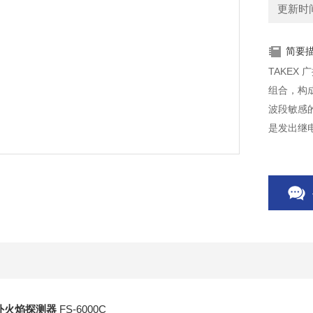
更新时间：
简要
TAKEX
组合，构
波段敏感
是发出继
音。因为
户外火焰探测器
FS-6000C