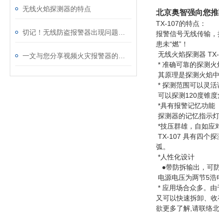
无线火焰探测器的特点
北京奥智强向您推荐
TX-107的特点：
切记！无线防盗报警器出现问题后应及时解决
报警信号无线传输，
患未“燃”！
无线火焰探测器 TX-
一文与您分享视频火灾报警器的使用方法
* 准确可靠的探测火
其原理是探测火焰中
* 探测范围可以灵活
可以探测120度锥
*具有报警记忆功能
探测器的记忆指示灯
*技压群雄，自如应
TX-107 具有
弧。
*人性化设计
●带防拆输出，可
电源电压为两节5浩
* 应用场合众多。
又可以快速拆卸、收
欲更多了解,请联络