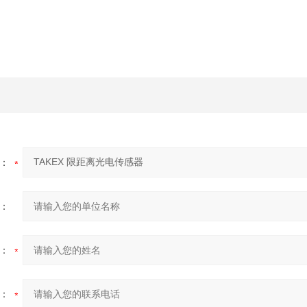
：
：
：
：