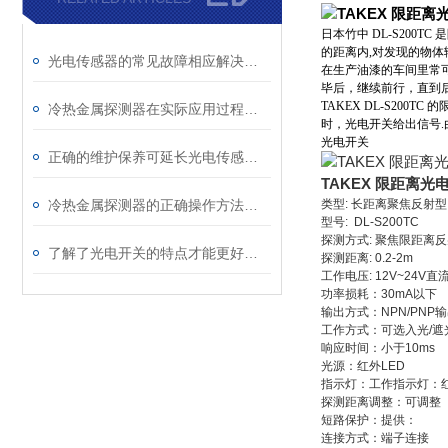
日本竹中 DL-S200
的距离内,对发现的物体
光电传感器的常见故障相应解决方法分享
在生产油漆的车间里常可
毕后，继续前行，直到后一
TAKEX DL-S200
冷热金属探测器在实际应用过程中的常见问题相应解决方法分享
时，光电开关给出信号.
光电开关
正确的维护保养可延长光电传感器使用寿命
TAKEX 限距离光
冷热金属探测器的正确操作方法分享
类型: 长距离聚焦反射型
型号: DL-S200TC
探测方式: 聚焦限距离
了解了光电开关的特点才能更好的使用它
探测距离: 0.2-2m
工作电压: 12V~24V
功率损耗：30mA以下
输出方式：NPN/PNP
工作方式：可选入光/遮
响应时间：小于10ms
光源：红外LED
指示灯：工作指示灯：
探测距离调整：可调整
短路保护：提供：
连接方式：端子连接