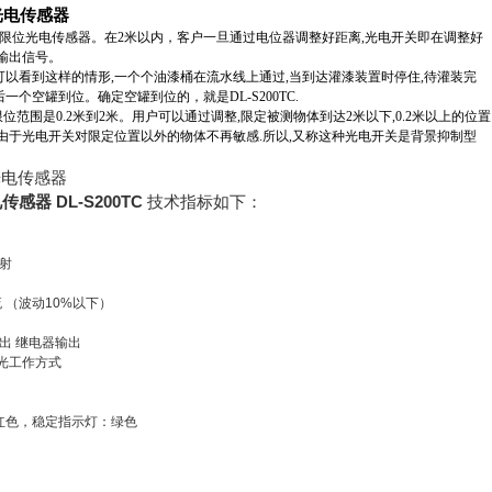
TC 是限位光电传感器。在2米以内，客户一旦通过电位器调整好距离,光电开关即在调整好
输出信号。
以看到这样的情形,一个个油漆桶在流水线上通过,当到达灌漆装置时停住,待灌装完
个空罐到位。确定空罐到位的，就是DL-S200TC.
TC 的限位范围是0.2米到2米。用户可以通过调整,限定被测物体到达2米以下,0.2米以上的位置
由于光电开关对限定位置以外的物体不再敏感.所以,又称这种光电开关是背景抑制型
电传感器
DL-S200TC
技术指标如下：
反射
直流 （波动10%以下）
输出 继电器输出
光工作方式
红色，稳定指示灯：绿色