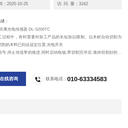
2025-10-25
访 问 量：3162
描述：
限距离光电传感器 DL-S200TC
工过程中，有时需要对加工产品的长短加以限制。以木材自动切割为
切割的木料已到达设定位置,光电开关
信号,停止传送带的推进,同时启动电锯,带切割完毕后,推掉切割好的木
带继续推进木料.周而复始。
010-63334583
在线咨询
联系电话：