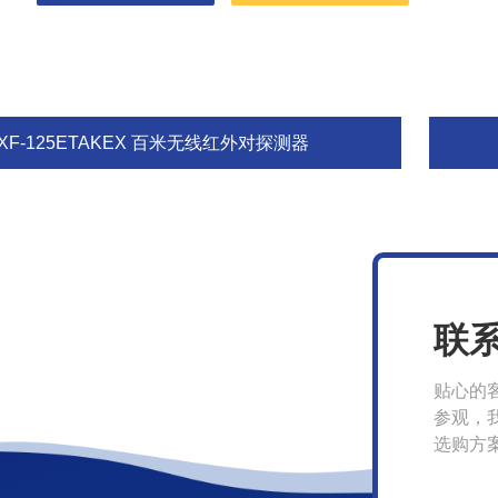
XF-125ETAKEX 百米无线红外对探测器
联
贴心的
参观，
选购方