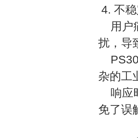
4. 不
用户痛
扰，导
PS3
杂的工
响应时
免了误