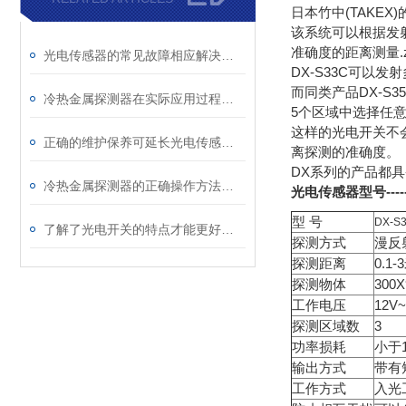
日本竹中(TAKEX
该系统可以根据发
准确度的距离测量.z
光电传感器的常见故障相应解决方法分享
DX-S33C可以发
而同类产品DX-S
冷热金属探测器在实际应用过程中的常见问题相应解决方法分享
5个区域中选择任
这样的光电开关不
正确的维护保养可延长光电传感器使用寿命
离探测的准确度。
DX系列的产品都具
冷热金属探测器的正确操作方法分享
光电传感器型号
--
型 号
DX-S
了解了光电开关的特点才能更好的使用它
探测方式
漫反
探测距离
0.1-
探测物体
300
工作电压
12V
探测区域数
3
功率损耗
小于1
输出方式
带有
工作方式
入光