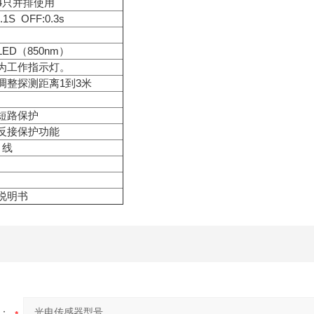
4只并排使用
.1S OFF:0.3s
ED（850nm）
为工作指示灯。
调整探测距离1到3米
短路保护
反接保护功能
引线
说明书
：