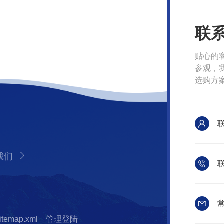
联
贴心的
参观，
选购方
我们
联
常
itemap.xml
管理登陆