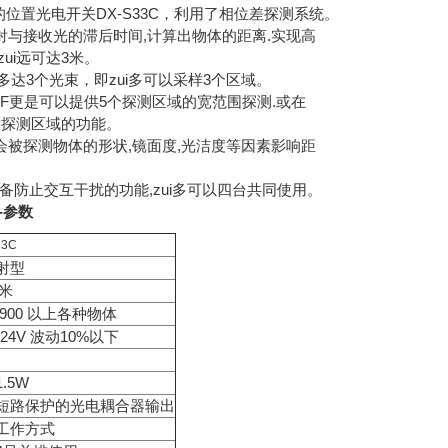
)的位置光电开关DX-S33C，利用了相位差探测系统。
射与接收光的滞后时间,计算出物体的距离.实现高
ui远可达3米。
射多达3个光束，即zui多可以采样3个区域。
35F更是可以提供5个探测区域的宽范围探测.或在
意探测区域的功能。
会被探测物体的形状,镜面度,光洁度等因素影响距
备防止交互干扰的功能,zui多可以四台共同使用。
---参数
33C
射型
3米
X900 以上各种物体
~24V 波动10%以下
.5W
短路保护的光电耦合器输出
工作方式