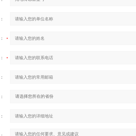
：
：
：
：
：
：
：