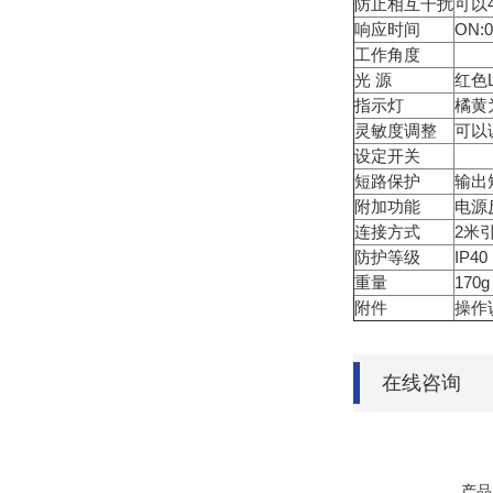
防止相互干扰
可以
响应时间
ON:0
工作角度
光 源
红色L
指示灯
橘黄
灵敏度调整
可以
设定开关
短路保护
输出
附加功能
电源
连接方式
2米
防护等级
IP40
重量
170g
附件
操作
在线咨询
产品