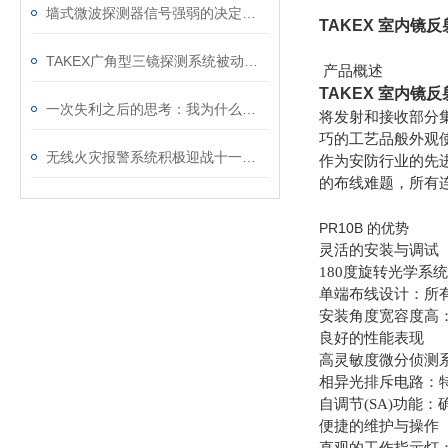
墙式微波探测器信号强弱的决定因素
TAKEX 室内镜
TAKEX广角型三镜探测系统被动红外探测器性能如何？
产品概述
TAKEX 室内镜
一次失利之后的思考：我为什么还是认可TAKEX MW-100A
将发射和接收部分
巧的工艺品般外观
无线火灾报警系统积极迎战十一小长假
作为安防行业的先
的布线难题，所有
PR10B 的优势
灵活的安装与调试
180度旋转光学系
单端布线设计：所
安装角度宽容度高
良好的性能表现
高灵敏度微分侦测系
相异光排斥电路：
自调节(SA)功能
便捷的维护与操作